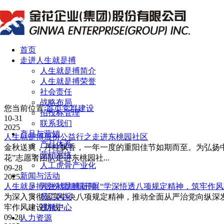
首页
走进人生就是搏
人生就是搏简介
人生就是搏荣誉
社会责任
战略布局
您当前位置:
首页
党群建设
招投标管理
10-31
联系我们
2025
产品与营销
人生就是搏股份公益行之走进东桃园社区
产品体系
金秋送爽，丹桂飘香，一年一度的重阳佳节如期而至。为弘扬中
营销网络
花”志愿者团队走进东桃园社...
人工虎骨产业化
09-28
新闻与活动
2025
人生就是搏新闻
人生就是搏股份党组织开展“学深悟透八项规定精神，筑牢作风建
员工风采
为深入贯彻落实中央八项规定精神，推动全面从严治党向纵深发
视频中心
牢作风建设防线”...
09-28
人力资源