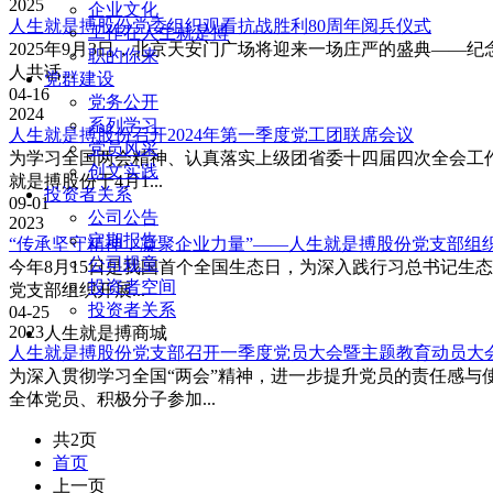
2025
企业文化
人生就是搏股份党委组织观看抗战胜利80周年阅兵仪式
工作在人生就是搏
2025年9月3日，北京天安门广场将迎来一场庄严的盛典—
职的你来
人共话...
党群建设
04-16
党务公开
2024
系列学习
人生就是搏股份召开2024年第一季度党工团联席会议
党员风采
为学习全国两会精神、认真落实上级团省委十四届四次全会工作
创文实践
就是搏股份于4月1...
投资者关系
09-01
公司公告
2023
定期报告
“传承坚守精神，凝聚企业力量”——人生就是搏股份党支部组织
公司规章
今年8月15日是我国首个全国生态日，为深入践行习总书记生
投资者空间
党支部组织开展...
投资者关系
04-25
2023
人生就是搏商城
人生就是搏股份党支部召开一季度党员大会暨主题教育动员大
为深入贯彻学习全国“两会”精神，进一步提升党员的责任感与
全体党员、积极分子参加...
共2页
首页
上一页